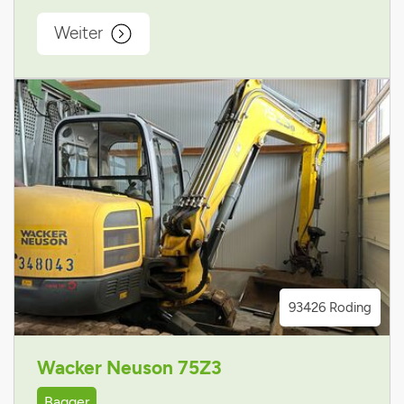
Weiter
93426 Roding
Wacker Neuson 75Z3
Bagger