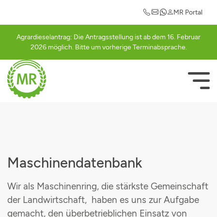
Maschinengemeinschaften
Einkaufsvorteile
Mitgliederlogin
Informationen
Leistungen
Kontakt
MR Portal
Ansprechpartner
Abrechnung
Güllegemeinschaft Cham
Auto
Registrierung
Agrardieselantrag: Die Antragsstellung ist ab dem 16. Februar
2026 möglich. Bitte um vorherige Terminabsprache.
Abrechnungssätze
Ackerschlagkartei
Güllegemeinschaft Schwarzachtal
Betriebsausstattung
Bestätigungsseite
Mitglied werden
Agrardieselantrag
Häckslergemeinschaft Cham
Strom
NAVIGATI
ÜBERSPRI
Rundschreiben
Betriebsberatung
Mähergemeinschaft Cham
Geschäfts- und Firmenrabatte
Vorstandschaft
Betriebshilfe
Schwadergemeinschaft Cham
Freizeit & Hobby
Agrarterminkalender
Düngeberatung
Cultanausbringgemeinschaft
Maschinendatenbank
MR-Portal
Elektroprüfung
Grasdurchsähgemeinschaft
Wir als Maschinenring, die stärkste Gemeinschaft
der Landwirtschaft, haben es uns zur Aufgabe
Maschinengemeinschaften
Grünlandpflegegemeinschaft
gemacht, den überbetrieblichen Einsatz von