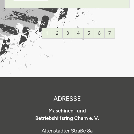
Seite 7 von 7
1
2
3
4
5
6
7
ADRESSE
Maschinen- und
Betriebshilfsring Cham e. V.
Altenstadter Straße 8a