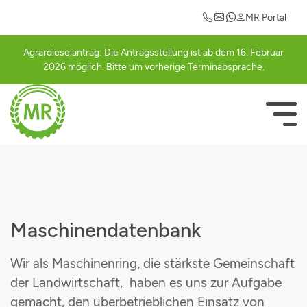
Maschinengemeinschaften
Einkaufsvorteile
Mitgliederlogin
Informationen
Leistungen
Kontakt
MR Portal
Ansprechpartner
Abrechnung
Güllegemeinschaft Cham
Auto
Registrierung
Agrardieselantrag: Die Antragsstellung ist ab dem 16. Februar
2026 möglich. Bitte um vorherige Terminabsprache.
Abrechnungssätze
Ackerschlagkartei
Güllegemeinschaft Schwarzachtal
Betriebsausstattung
Bestätigungsseite
Mitglied werden
Agrardieselantrag
Häckslergemeinschaft Cham
Strom
NAVIGATI
ÜBERSPRI
Rundschreiben
Betriebsberatung
Mähergemeinschaft Cham
Geschäfts- und Firmenrabatte
Vorstandschaft
Betriebshilfe
Schwadergemeinschaft Cham
Freizeit & Hobby
Agrarterminkalender
Düngeberatung
Cultanausbringgemeinschaft
Maschinendatenbank
MR-Portal
Elektroprüfung
Grasdurchsähgemeinschaft
Wir als Maschinenring, die stärkste Gemeinschaft
der Landwirtschaft, haben es uns zur Aufgabe
Maschinengemeinschaften
Grünlandpflegegemeinschaft
gemacht, den überbetrieblichen Einsatz von