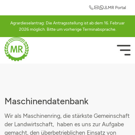
Maschinengemeinschaften
Einkaufsvorteile
Mitgliederlogin
Informationen
Leistungen
Kontakt
MR Portal
Ansprechpartner
Abrechnung
Güllegemeinschaft Cham
Auto
Registrierung
Agrardieselantrag: Die Antragsstellung ist ab dem 16. Februar
2026 möglich. Bitte um vorherige Terminabsprache.
Abrechnungssätze
Ackerschlagkartei
Güllegemeinschaft Schwarzachtal
Betriebsausstattung
Bestätigungsseite
Mitglied werden
Agrardieselantrag
Häckslergemeinschaft Cham
Strom
NAVIGATI
ÜBERSPRI
Rundschreiben
Betriebsberatung
Mähergemeinschaft Cham
Geschäfts- und Firmenrabatte
Vorstandschaft
Betriebshilfe
Schwadergemeinschaft Cham
Freizeit & Hobby
Agrarterminkalender
Düngeberatung
Cultanausbringgemeinschaft
Maschinendatenbank
MR-Portal
Elektroprüfung
Grasdurchsähgemeinschaft
Wir als Maschinenring, die stärkste Gemeinschaft
der Landwirtschaft, haben es uns zur Aufgabe
Maschinengemeinschaften
Grünlandpflegegemeinschaft
gemacht, den überbetrieblichen Einsatz von