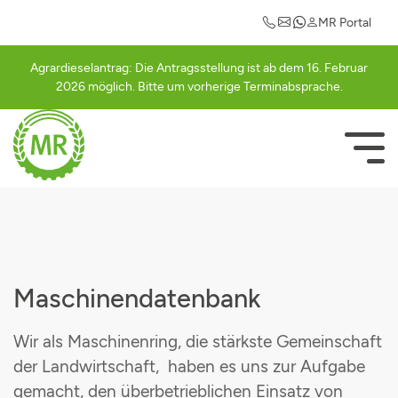
Maschinengemeinschaften
Einkaufsvorteile
Mitgliederlogin
Informationen
Leistungen
Kontakt
MR Portal
Ansprechpartner
Abrechnung
Güllegemeinschaft Cham
Auto
Registrierung
Agrardieselantrag: Die Antragsstellung ist ab dem 16. Februar
2026 möglich. Bitte um vorherige Terminabsprache.
Abrechnungssätze
Ackerschlagkartei
Güllegemeinschaft Schwarzachtal
Betriebsausstattung
Bestätigungsseite
Mitglied werden
Agrardieselantrag
Häckslergemeinschaft Cham
Strom
NAVIGATI
ÜBERSPRI
Rundschreiben
Betriebsberatung
Mähergemeinschaft Cham
Geschäfts- und Firmenrabatte
Vorstandschaft
Betriebshilfe
Schwadergemeinschaft Cham
Freizeit & Hobby
Agrarterminkalender
Düngeberatung
Cultanausbringgemeinschaft
Maschinendatenbank
MR-Portal
Elektroprüfung
Grasdurchsähgemeinschaft
Wir als Maschinenring, die stärkste Gemeinschaft
der Landwirtschaft, haben es uns zur Aufgabe
Maschinengemeinschaften
Grünlandpflegegemeinschaft
gemacht, den überbetrieblichen Einsatz von