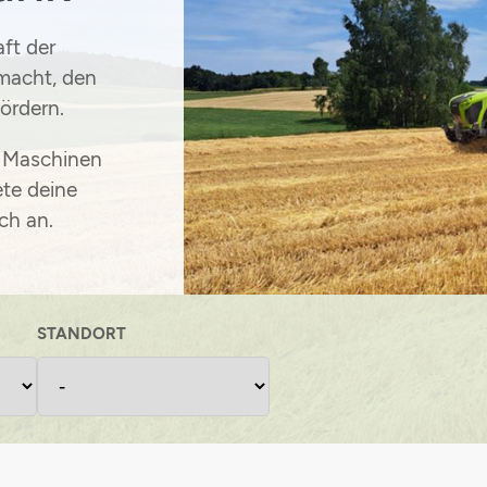
ft der
macht, den
fördern
.
n Maschinen
ete deine
ch an
.
STANDORT