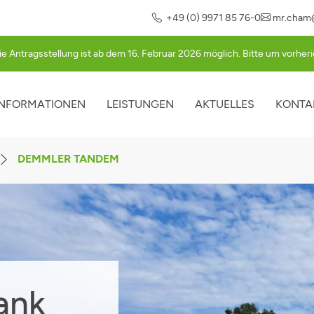
+49 (0) 9971 85 76-0
mr.cham
ie Antragsstellung ist ab dem 16. Februar 2026 möglich. Bitte um vorhe
INFORMATIONEN
LEISTUNGEN
AKTUELLES
KONTA
ATION
PRINGEN
DEMMLER TANDEM
ank