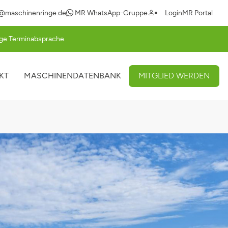
Navigation
@maschinenringe.de
MR WhatsApp-Gruppe
Login
MR Portal
überspringen
rige Terminabsprache.
KT
MASCHINENDATENBANK
MITGLIED WERDEN