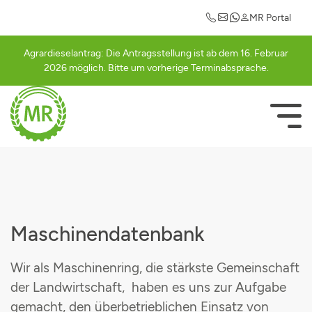
Maschinengemeinschaften
Einkaufsvorteile
Mitgliederlogin
Informationen
Leistungen
Kontakt
MR Portal
Ansprechpartner
Abrechnung
Güllegemeinschaft Cham
Auto
Registrierung
Agrardieselantrag: Die Antragsstellung ist ab dem 16. Februar
2026 möglich. Bitte um vorherige Terminabsprache.
Abrechnungssätze
Ackerschlagkartei
Güllegemeinschaft Schwarzachtal
Betriebsausstattung
Bestätigungsseite
Mitglied werden
Agrardieselantrag
Häckslergemeinschaft Cham
Strom
NAVIGATI
ÜBERSPRI
Rundschreiben
Betriebsberatung
Mähergemeinschaft Cham
Geschäfts- und Firmenrabatte
Vorstandschaft
Betriebshilfe
Schwadergemeinschaft Cham
Freizeit & Hobby
Agrarterminkalender
Düngeberatung
Cultanausbringgemeinschaft
Maschinendatenbank
MR-Portal
Elektroprüfung
Grasdurchsähgemeinschaft
Wir als Maschinenring, die stärkste Gemeinschaft
der Landwirtschaft, haben es uns zur Aufgabe
Maschinengemeinschaften
Grünlandpflegegemeinschaft
gemacht, den überbetrieblichen Einsatz von