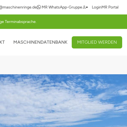
Navigation
@maschinenringe.de
MR WhatsApp-Gruppe
Login
MR Portal
überspringen
rige Terminabsprache.
KT
MASCHINENDATENBANK
MITGLIED WERDEN