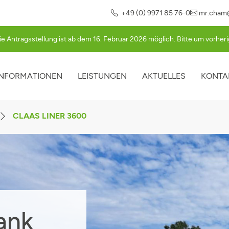
+49 (0) 9971 85 76-0
mr.cham
ie Antragsstellung ist ab dem 16. Februar 2026 möglich. Bitte um vorhe
INFORMATIONEN
LEISTUNGEN
AKTUELLES
KONTA
ATION
PRINGEN
CLAAS LINER 3600
ank