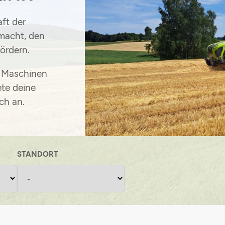
ft der
macht, den
fördern
.
n Maschinen
ete deine
ch an
.
STANDORT