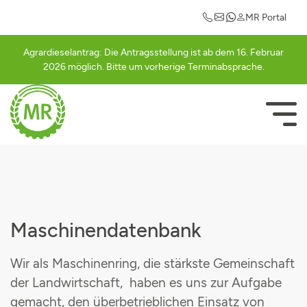
Maschinengemeinschaften
Einkaufsvorteile
Mitgliederlogin
Informationen
Leistungen
Kontakt
MR Portal
Ansprechpartner
Abrechnung
Güllegemeinschaft Cham
Auto
Registrierung
Agrardieselantrag: Die Antragsstellung ist ab dem 16. Februar
2026 möglich. Bitte um vorherige Terminabsprache.
Abrechnungssätze
Ackerschlagkartei
Güllegemeinschaft Schwarzachtal
Betriebsausstattung
Bestätigungsseite
Mitglied werden
Agrardieselantrag
Häckslergemeinschaft Cham
Strom
NAVIGATI
ÜBERSPRI
Rundschreiben
Betriebsberatung
Mähergemeinschaft Cham
Geschäfts- und Firmenrabatte
Vorstandschaft
Betriebshilfe
Schwadergemeinschaft Cham
Freizeit & Hobby
Agrarterminkalender
Düngeberatung
Cultanausbringgemeinschaft
Maschinendatenbank
MR-Portal
Elektroprüfung
Grasdurchsähgemeinschaft
Wir als Maschinenring, die stärkste Gemeinschaft
der Landwirtschaft, haben es uns zur Aufgabe
Maschinengemeinschaften
Grünlandpflegegemeinschaft
gemacht, den überbetrieblichen Einsatz von