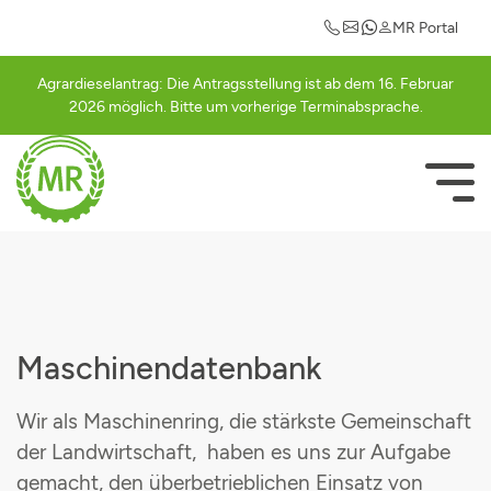
Maschinengemeinschaften
Einkaufsvorteile
Mitgliederlogin
Informationen
Leistungen
Kontakt
MR Portal
Ansprechpartner
Abrechnung
Güllegemeinschaft Cham
Auto
Registrierung
Agrardieselantrag: Die Antragsstellung ist ab dem 16. Februar
2026 möglich. Bitte um vorherige Terminabsprache.
Abrechnungssätze
Ackerschlagkartei
Güllegemeinschaft Schwarzachtal
Betriebsausstattung
Bestätigungsseite
Mitglied werden
Agrardieselantrag
Häckslergemeinschaft Cham
Strom
NAVIGATI
ÜBERSPRI
Rundschreiben
Betriebsberatung
Mähergemeinschaft Cham
Geschäfts- und Firmenrabatte
Vorstandschaft
Betriebshilfe
Schwadergemeinschaft Cham
Freizeit & Hobby
Agrarterminkalender
Düngeberatung
Cultanausbringgemeinschaft
Maschinendatenbank
MR-Portal
Elektroprüfung
Grasdurchsähgemeinschaft
Wir als Maschinenring, die stärkste Gemeinschaft
der Landwirtschaft, haben es uns zur Aufgabe
Maschinengemeinschaften
Grünlandpflegegemeinschaft
gemacht, den überbetrieblichen Einsatz von