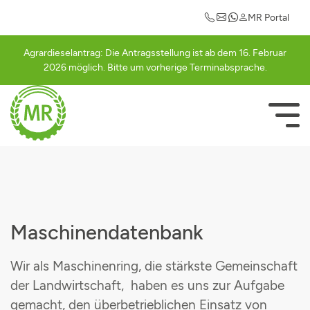
Maschinengemeinschaften
Einkaufsvorteile
Mitgliederlogin
Informationen
Leistungen
Kontakt
MR Portal
Ansprechpartner
Abrechnung
Güllegemeinschaft Cham
Auto
Registrierung
Agrardieselantrag: Die Antragsstellung ist ab dem 16. Februar
2026 möglich. Bitte um vorherige Terminabsprache.
Abrechnungssätze
Ackerschlagkartei
Güllegemeinschaft Schwarzachtal
Betriebsausstattung
Bestätigungsseite
Mitglied werden
Agrardieselantrag
Häckslergemeinschaft Cham
Strom
NAVIGATI
ÜBERSPRI
Rundschreiben
Betriebsberatung
Mähergemeinschaft Cham
Geschäfts- und Firmenrabatte
Vorstandschaft
Betriebshilfe
Schwadergemeinschaft Cham
Freizeit & Hobby
Agrarterminkalender
Düngeberatung
Cultanausbringgemeinschaft
Maschinendatenbank
MR-Portal
Elektroprüfung
Grasdurchsähgemeinschaft
Wir als Maschinenring, die stärkste Gemeinschaft
der Landwirtschaft, haben es uns zur Aufgabe
Maschinengemeinschaften
Grünlandpflegegemeinschaft
gemacht, den überbetrieblichen Einsatz von